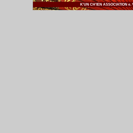
K'UN CH'IEN ASSOCIATION e. V. |