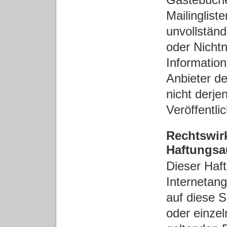
Mailingliste
unvollstän
oder Nicht
Information
Anbieter de
nicht derje
Veröffentli
Rechtswir
Haftungs
Dieser Haft
Internetan
auf diese S
oder einze