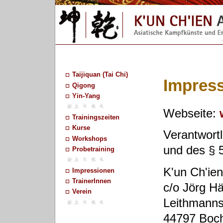
Taijiquan (Tai Chi)
Impres
Qigong
Yin-Yang
Webseite:
Trainingszeiten
Kurse
Verantwort
Workshops
und des § 
Probetraining
K'un Ch'ien
Impressionen
TrainerInnen
c/o Jörg H
Verein
Leithmanns
44797 Boc