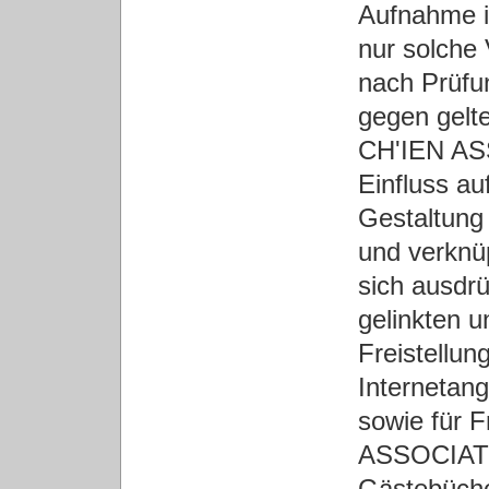
Aufnahme i
nur solche
nach Prüfu
gegen gelt
CH'IEN ASS
Einfluss au
Gestaltung 
und verknüp
sich ausdrü
gelinkten u
Freistellung
Internetan
sowie für 
ASSOCIATIO
Gästebüche