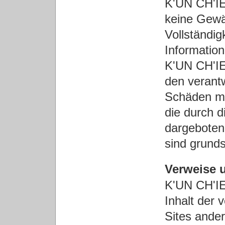
K'UN CH'I
keine Gewäh
Vollständig
Informatio
K'UN CH'I
den verantw
Schäden mat
die durch 
dargeboten
sind grund
Verweise 
K'UN CH'I
Inhalt der 
Sites ande