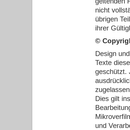
geltenden R
nicht volls
übrigen Tei
ihrer Gülti
© Copyrig
Design und 
Texte diese
geschützt. 
ausdrückli
zugelassen
Dies gilt i
Bearbeitun
Mikroverfi
und Verarb